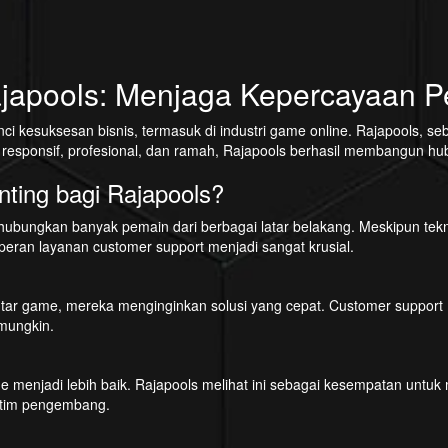
japools: Menjaga Kepercayaan 
nci kesuksesan bisnis, termasuk di industri game online. Rajapools, seb
responsif, profesional, dan ramah, Rajapools berhasil membangun h
ting bagi Rajapools?
ungkan banyak pemain dari berbagai latar belakang. Meskipun teknolo
eran layanan customer support menjadi sangat krusial.
tar game, mereka menginginkan solusi yang cepat. Customer support
mungkin.
menjadi lebih baik. Rajapools melihat ini sebagai kesempatan untuk
e tim pengembang.