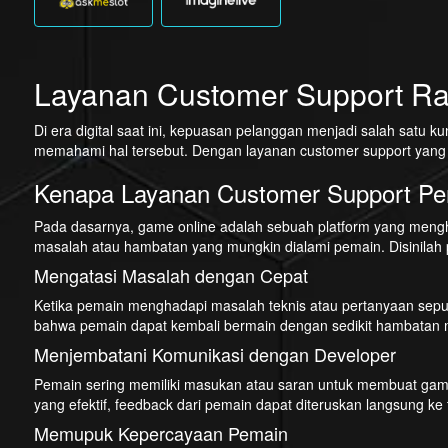
Layanan Customer Support Ra
Di era digital saat ini, kepuasan pelanggan menjadi salah satu ku
memahami hal tersebut. Dengan layanan customer support yang 
Kenapa Layanan Customer Support Pen
Pada dasarnya, game online adalah sebuah platform yang menghub
masalah atau hambatan yang mungkin dialami pemain. Disinilah p
Mengatasi Masalah dengan Cepat
Ketika pemain menghadapi masalah teknis atau pertanyaan sepu
bahwa pemain dapat kembali bermain dengan sedikit hambatan 
Menjembatani Komunikasi dengan Developer
Pemain sering memiliki masukan atau saran untuk membuat game 
yang efektif, feedback dari pemain dapat diteruskan langsung k
Memupuk Kepercayaan Pemain