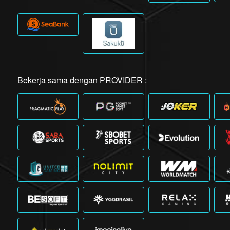
Bekerja sama dengan PROVIDER :