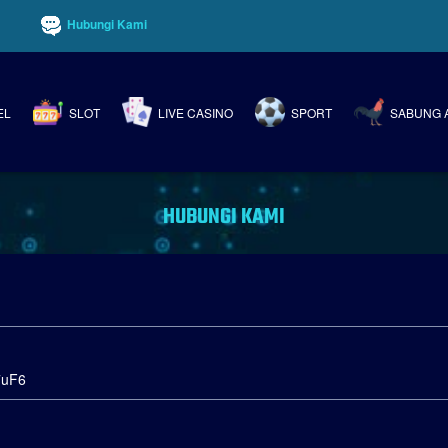
Hubungi Kami
i
EL
SLOT
LIVE CASINO
SPORT
SABUNG 
HUBUNGI KAMI
7uF6