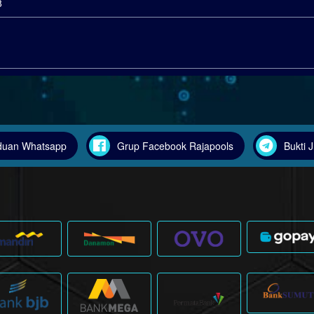
8
duan Whatsapp
Grup Facebook Rajapools
Bukti 