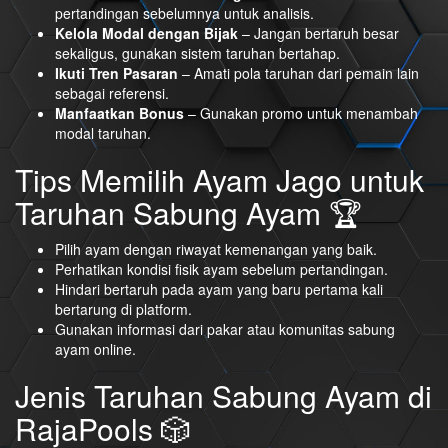
pertandingan sebelumnya untuk analisis.
Kelola Modal dengan Bijak
– Jangan bertaruh besar
sekaligus, gunakan sistem taruhan bertahap.
Ikuti Tren Pasaran
– Amati pola taruhan dari pemain lain
sebagai referensi.
Manfaatkan Bonus
– Gunakan promo untuk menambah
modal taruhan.
Tips Memilih Ayam Jago untuk
Taruhan Sabung Ayam 🏆
Pilih ayam dengan riwayat kemenangan yang baik.
Perhatikan kondisi fisik ayam sebelum pertandingan.
Hindari bertaruh pada ayam yang baru pertama kali
bertarung di platform.
Gunakan informasi dari pakar atau komunitas sabung
ayam online.
Jenis Taruhan Sabung Ayam di
RajaPools 🎲