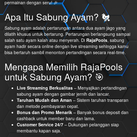
permainan dengan seru! 🎉
Apa Itu Sabung Ayam? 🐔
Sabung ayam adalah pertarungan antara dua ayam jago yang
dilatih khusus untuk bertarung. Pertarungan berlangsung sampai
salah satu ayam kalah atau menyerah. Di
RajaPools
, sabung
ayam hadir secara online dengan live streaming sehingga kamu
bisa bertaruh sambil menonton pertandingan secara real-time.
Mengapa Memilih RajaPools
untuk Sabung Ayam? 🎯
Live Streaming Berkualitas
– Menyajikan pertandingan
sabung ayam dengan gambar jernih dan lancar.
Taruhan Mudah dan Aman
– Sistem taruhan transparan
dan metode pembayaran cepat.
Bonus dan Promo Menarik
– Banyak bonus deposit dan
cashback untuk member baru dan lama.
Customer Service 24/7
– Dukungan pelanggan siap
membantu kapan saja.