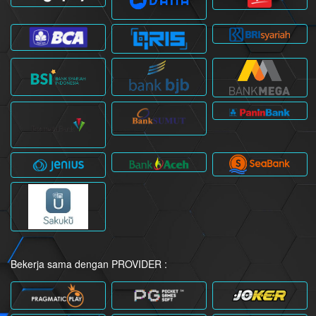
Bekerja sama dengan PROVIDER :