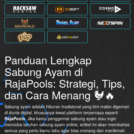
Panduan Lengkap
Sabung Ayam di
RajaPools: Strategi, Tips,
dan Cara Menang 🐓🔥
Sabung ayam adalah hiburan tradisional yang kini makin digemari
di dunia digital, khususnya lewat platform terpercaya seperti
RajaPools
. Jika kamu penggemar sabung ayam atau ingin
mencoba taruhan sabung ayam online, artikel ini akan membahas
semua yang perlu kamu tahu agar bisa menang dan menikmati